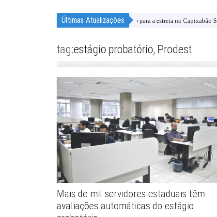
Últimas Atualizações
 FC vence dois amistosos e chega empolgado para a estreia no Capixabão Série B
tag:
estágio probatório
,
Prodest
Mais de mil servidores estaduais têm
avaliações automáticas do estágio