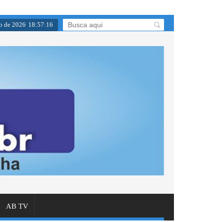
to de 2026
18
:
57
:
17
AB TV