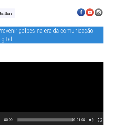
 Itália
ROMULO PINTO SABINO ENTRA PARA A ELITE DO BOXE BRASI
Prevenir golpes na era da comunicação
Tocador
de
igital.
vídeo
00:00
01:21:00