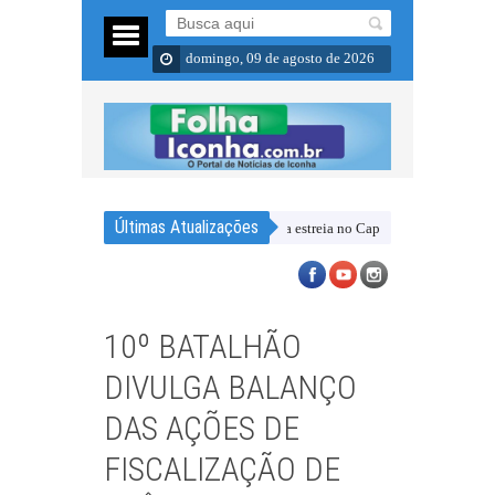
domingo, 09 de agosto de 2026
Últimas Atualizações
e dois amistosos e chega empolgado para a estreia no Capixabão Série B
Laéc
10º BATALHÃO
DIVULGA BALANÇO
DAS AÇÕES DE
FISCALIZAÇÃO DE