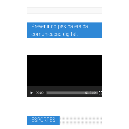
Prevenir golpes na era da
Tocador
de
comunicação digital.
vídeo
00:00
01:21:00
ESPORTES