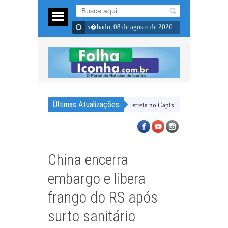
s�bado, 08 de agosto de 2026
Últimas Atualizações
dois amistosos e chega empolgado para a estreia no Capixabão Série B
Laécio 
China encerra
embargo e libera
frango do RS após
surto sanitário