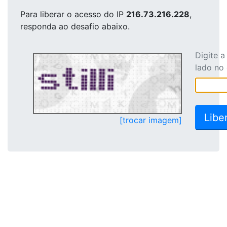
Para liberar o acesso
do IP
216.73.216.228
,
responda ao desafio abaixo.
Digite 
lado no
[trocar imagem]