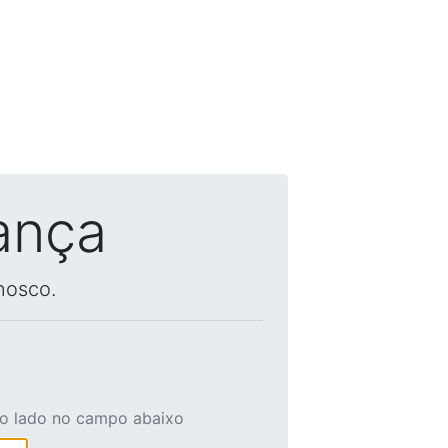
ança
nosco.
ao lado no campo abaixo