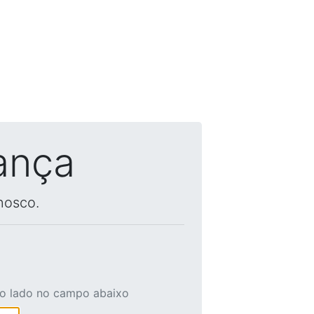
ança
nosco.
ao lado no campo abaixo