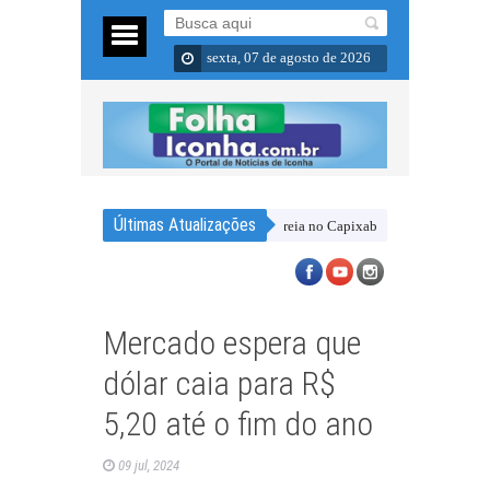
sexta, 07 de agosto de 2026
Últimas Atualizações
 amistosos e chega empolgado para a estreia no Capixabão Série B
Laécio Nun
Mercado espera que
dólar caia para R$
5,20 até o fim do ano
09 jul, 2024