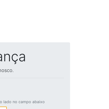
ança
nosco.
ao lado no campo abaixo