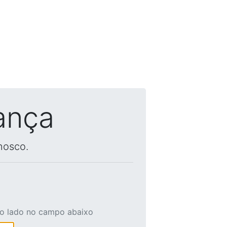
ança
nosco.
ao lado no campo abaixo