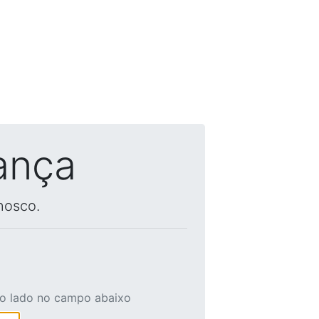
ança
nosco.
ao lado no campo abaixo